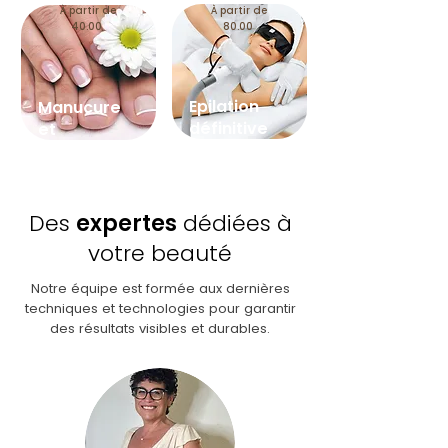
À partir de
À partir de
40.00
80.00
Epilation
Manucure
définitive
et
pédicures
Des
expertes
dédiées à
votre beauté
Notre équipe est formée aux dernières
techniques et technologies pour garantir
des résultats visibles et durables.