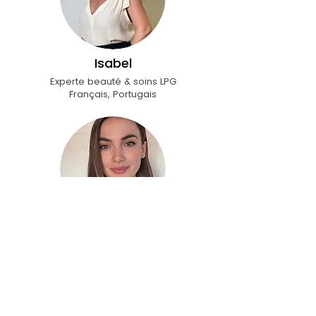
Isabel
​Experte beauté & soins LPG
Français, Portugais
Giuliana
​Eyedesigner, maquillage semi-
permanent
Français, Italien, Albanais