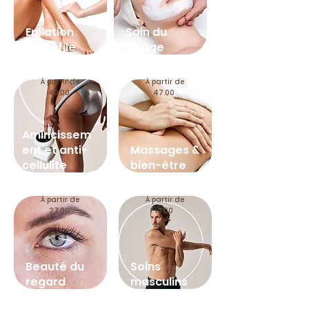
Epilation
​Soin du
cire &file
visage
À partir de
À partir de
40.00
47.00
Amincissem
ent et anti-
Massages &
cellulite
bien-être
À partir de
À partir de
27.00
13.00
Beauté du
Soins
regard
masculins